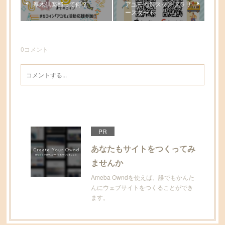
厚木倶楽部って何!?
アユモ七沢スタンプラリ
ースタート
0
コメント
PR
あなたもサイトをつくってみ
ませんか
Ameba Owndを使えば、誰でもかんた
んにウェブサイトをつくることができ
ます。