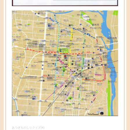
あつぎものしりクイズ
(
4
)